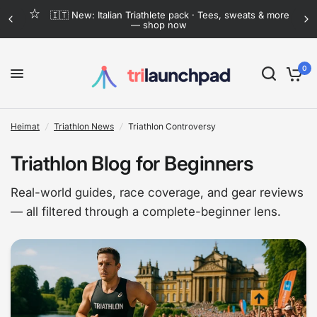
Flat-rate shipping anywhere in Mexico · Now lower
than ever
0
Heimat
/
Triathlon News
/
Triathlon Controversy
Triathlon Blog for Beginners
Real-world guides, race coverage, and gear reviews
— all filtered through a complete-beginner lens.