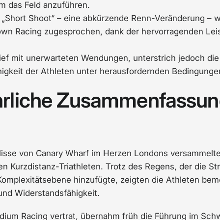
um das Feld anzuführen.
e „Short Shoot“ – eine abkürzende Renn-Veränderung –
own Racing zugesprochen, dank der hervorragenden Leis
ief mit unerwarteten Wendungen, unterstrich jedoch di
igkeit der Athleten unter herausfordernden Bedingunge
hrliche Zusammenfassun
ulisse von Canary Wharf im Herzen Londons versammelte
n Kurzdistanz-Triathleten. Trotz des Regens, der die S
 Komplexitätsebene hinzufügte, zeigten die Athleten be
und Widerstandsfähigkeit.
Podium Racing vertrat, übernahm früh die Führung im Sc