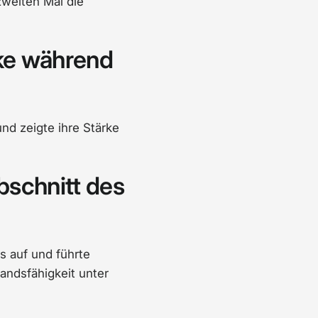
zweiten Mal die
cke während
nd zeigte ihre Stärke
bschnitt des
s auf und führte
andsfähigkeit unter