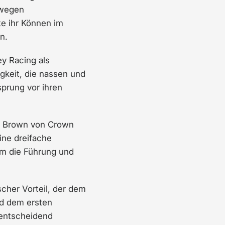
 wegen
te ihr Können im
n.
ey Racing als
igkeit, die nassen und
sprung vor ihren
or Brown von Crown
ine dreifache
hm die Führung und
scher Vorteil, der dem
d dem ersten
 entscheidend