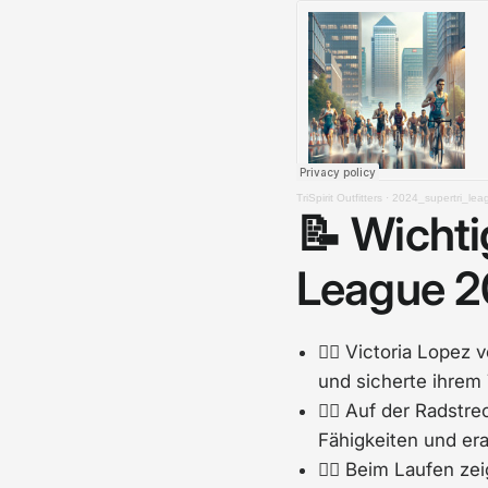
TriSpirit Outfitters
·
2024_supertri_le
📝 Wichti
League 2
🏊‍♀️ Victoria Lop
und sicherte ihrem 
🚴‍♀️ Auf der Radst
Fähigkeiten und era
🏃‍♀️ Beim Laufen 