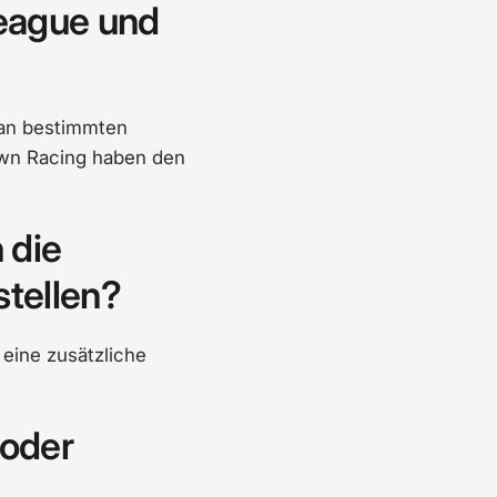
League und
e an bestimmten
own Racing haben den
 die
tellen?
eine zusätzliche
oder