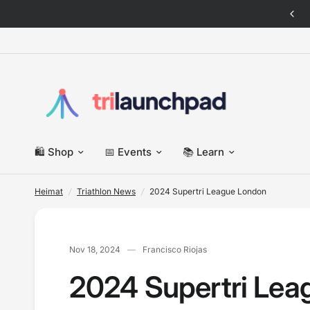
 New: Italian Triathlete pack · Tees, sweats & more — shop now
2024 Supertri League London
🛍️ Shop
📅 Events
📚 Learn
Heimat
/
Triathlon News
/
2024 Supertri League London
Nov 18, 2024
Francisco Riojas
2024 Supertri Lea