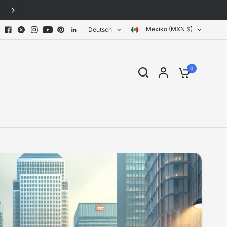
30-day free returns · No questions asked
Mexiko (MXN $)
Deutsch
0
Teile: