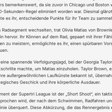
rs bemerkenswert, da sie zuvor in Chicago und Boston
0-Sekunden-Regel eliminiert worden war. Diesmal glänz
te es ihr, entscheidende Punkte für ihr Team zu sammel
as Radsegment wechselten, trat Olivia Matias von Brownl
in hervor. Ihr Können auf dem Rad, gepaart mit ihrer Fäh
n zu meistern, ermöglichte es ihr, einen spürbaren Vor
uen.
eine spannende Verfolgungsjagd, bei der Georgia Tayl
tschritte machte, um Matias einzuholen. Taylor Brown, e
 ihre außergewöhnlichen Laufkünste bekannt ist, überna
ategisches Geschick und ihre körperliche Ausdauer.
ment der Supertri League ist der „Short Shoot“, ein takti
sprochen wird, der nach dem Schwimmen, Radfahren un
llinie überquert. Diese Abkürzung, die das Rennergebnis