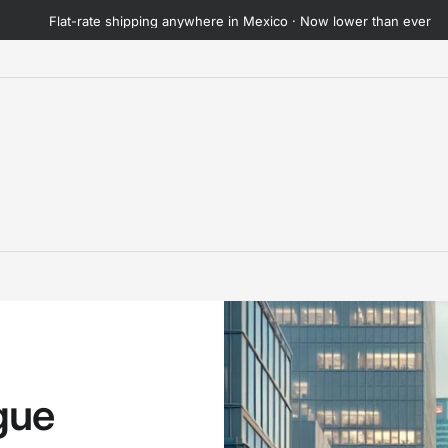
Flat-rate shipping anywhere in Mexico · Now lower than ever
gue