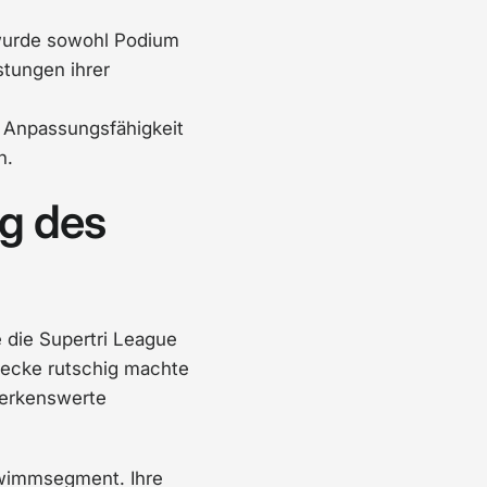
 wurde sowohl Podium
tungen ihrer
e Anpassungsfähigkeit
n.
g des
 die Supertri League
trecke rutschig machte
merkenswerte
hwimmsegment. Ihre