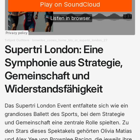
TriSpirit Outfitters
·
brownlee_comes_home_bts_at_supertri_london_27
Supertri London: Eine
Symphonie aus Strategie,
Gemeinschaft und
Widerstandsfähigkeit
Das Supertri London Event entfaltete sich wie ein
grandioses Ballett des Sports, bei dem Strategie
und Gemeinschaft eine zentrale Rolle spielten. Zu
den Stars dieses Spektakels gehörten Olivia Matias
und Alex Yee von Brownlee Racing, die jeweils ihre