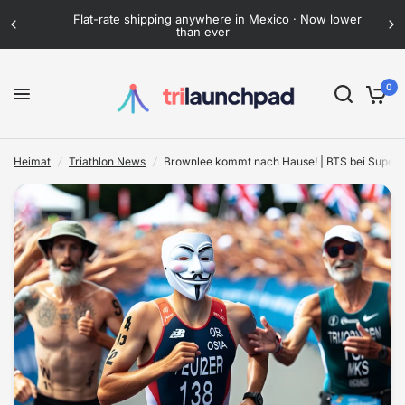
Flat-rate shipping anywhere in Mexico · Now lower
than ever
Brownlee kommt nach Hause! | BTS bei Supertri London
Teile:
0
Heimat
/
Triathlon News
/
Brownlee kommt nach Hause! | BTS bei Supert