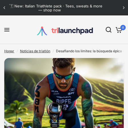
Flat-rate shipping anywhere in Mexico · Now lower
than ever
Desafiando los límites: la búsqueda épica del piloto de carreras Billy Monger por la redención de Kona
Comparte:
0
Hogar
/
Noticias de triatlón
/
Desafiando los límites: la búsqueda épica de